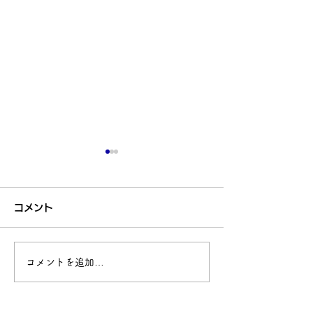
コメント
新年度スタート
コメントを追加…
ディズニーシー、初体
験！