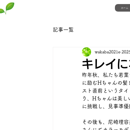
ホーム
自立援助ホーム若葉
記事一覧
wakaba2021e
20
キレイに
昨年秋、私たち若葉
に励むHちゃんの髪
スト直前というタイ
り、Hちゃんは美し
に挑戦し、見事準優
その後も、尼崎理容
さんにてカラーモデ