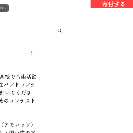
寄付する
合わせ
高校で音楽活動
なバンドコンテ
割いてくださ
後のコンテスト
o（アモロッソ）
んと同い歳のア