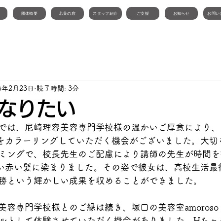
団体概要
若葉の窓
スタッフ紹介
ご支援
お知らせ
お問い
25年2月23日
読了時間: 3分
なりたい
では、尼崎理容美容専門学校様の温かいご厚意により、
をカラーリングしていただく機会がございました。大切
ミングで、校長先生のご配慮により講師の先生が時間を
い赤い髪に染まりました。その姿で彼女は、高校生活最
勝という輝かしい成果を収めることができました。
美容専門学校様とのご縁は続き、塚口の美容室amoros
ルとして体験させていただく機会がありました。Hちゃ