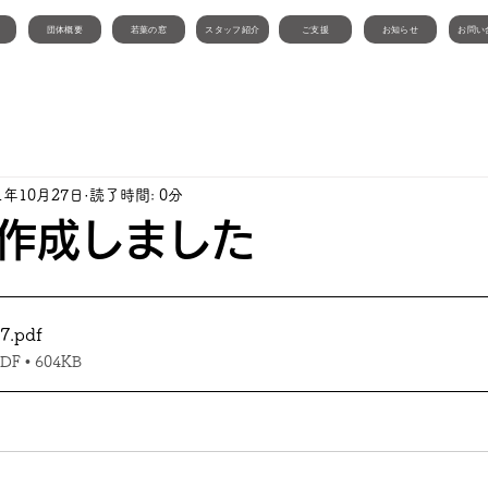
団体概要
若葉の窓
スタッフ紹介
ご支援
お知らせ
お問い
1年10月27日
読了時間: 0分
作成しました
7
.pdf
 • 604KB