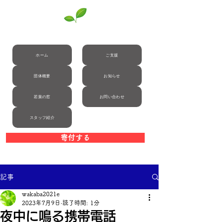
自立援助ホーム若葉
ホーム
ご支援
団体概要
お知らせ
若葉の窓
お問い合わせ
スタッフ紹介
寄付する
記事
wakaba2021e
2023年7月9日
読了時間: 1分
夜中に鳴る携帯電話