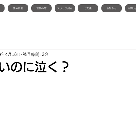
団体概要
若葉の窓
スタッフ紹介
ご支援
お知らせ
お問い
23年4月18日
読了時間: 2分
いのに泣く？