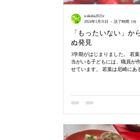
wakaba2021e
2024年1月31日
読了時間: 1分
「もったいない」か
ぬ発見
3学期がはじまりました。 若
当がいる子どもには、職員が
せています。 若葉は尼崎にあ
各市から来ている子どもたち
間がかかります。。 「要らな
も持たずにでかける子もいて
きず「お腹空かない？」「大
心配していました。...