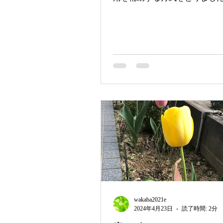
ープールで一日を過ごしたり
地への小旅行を楽しんだり。
にとって特別な夏の思い出が
にとの思いからです。また、
や就職を控えた子は、免...
wakaba2021e
2024年4月23日
読了時間: 2分