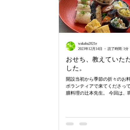
wakaba2021e
2023年12月14日
読了時間: 1分
おせち、教えていた
した。
開設当初から季節の折々のお
ボランティアで来てくださっ
膳料理の辻本先生。 今回は、
って、おせち講習を受けてき
この日教わったおせちは子ど
やすいように工夫してくださ
手をかけずにできるものでした。