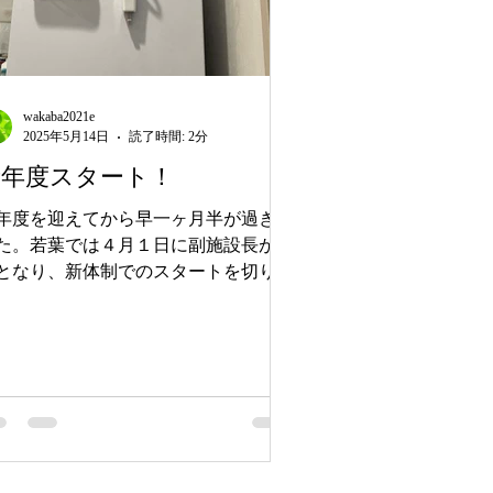
wakaba2021e
2025年5月14日
読了時間: 2分
新年度スタート！
年度を迎えてから早一ヶ月半が過ぎま
た。若葉では４月１日に副施設長が新
となり、新体制でのスタートを切りま
た。昨年度末からのトピックスをお届
します。 ◆ 新たな旅立ちと出会い 昨
度末には３名の子どもたちがそれぞれ
道へと羽ばたきました。一昨年度末に
校を卒業したＡさ...