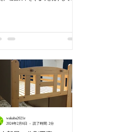
だき、創設時の思いや現在の子どもた
の様子や問題点などをお話しました。
在、尼崎市には兵庫県の児童相談所
尼崎こども家庭センター」が設置され
います。尼崎市でも家...
wakaba2021e
2024年2月6日
読了時間: 2分