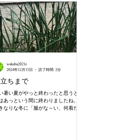
wakaba2021e
2024年12月15日
読了時間: 2分
巣立ちまで
い暑い夏がやっと終わったと思うと、
はあっという間に終わりましたね。
きなりな冬に「服がな～い、何着たら
い？」と口々に言いながら、それでも
日元気に「行ってきます」と学校に、
事に、出かけていっています。 若葉
６人の入所者のうち、来年の春には３