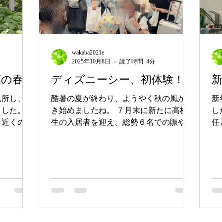
wakaba2021e
2025年10月8日
読了時間: 4分
葉の春
ディズニーシー、初体験！
退所し、新
酷暑の夏が終わり、ようやく秋の風が吹
新
ました。
き始めましたね。 ７月末に新たに高校
し
、近くのレ
生の入居者を迎え、総勢６名での賑やか
任
しました。
な毎日を過ごしています。 さて、そん
し
機会がない
な今年の夏は、また特別な思い出ができ
け
りながら、
ました。 １昨年にひきつづき真如苑様
年
た。ランチ
の自立援助ホーム支援助成に応募し、デ
の
と思うよう
ィズニー旅行が実現しま...
高
り、みんな
。 他県
しや引っ越