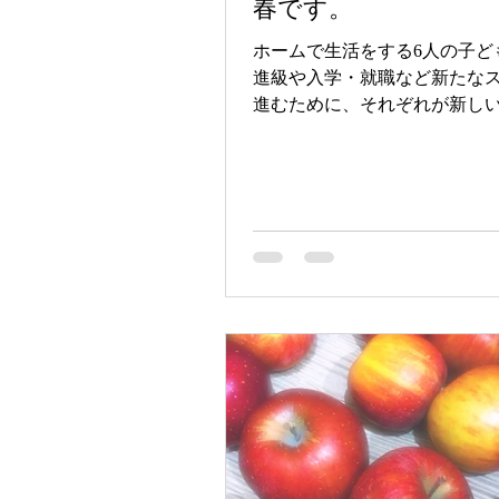
春です。
ホームで生活をする6人の子ど
進級や入学・就職など新たな
進むために、それぞれが新し
ました。しかし新しいステー
の春休み、彼女らの睡眠時間
を驚かせます。「よく寝れる
あきれるほどです。...