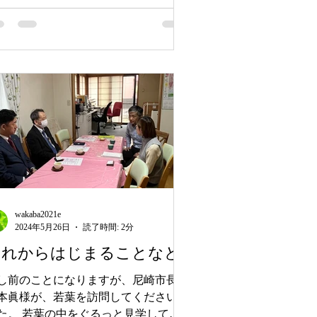
が自立する予定です。...
wakaba2021e
2024年5月26日
読了時間: 2分
これからはじまることなど
し前のことになりますが、尼崎市長の
本眞様が、若葉を訪問してくださいま
た。 若葉の中をぐるっと見学してい