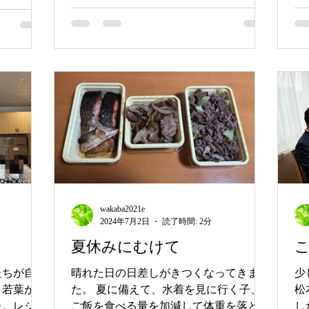
ちゃんは美しい赤い髪に染...
人
wakaba2021e
2024年7月2日
読了時間: 2分
夏休みにむけて
たちが自分
晴れた日の日差しがきつくなってきまし
少
、若葉が費
た。 夏に備えて、水着を見に行く子、
松
た。レジャ
ご飯を食べる量を加減して体重を落とそ
し