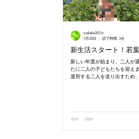
wakaba2021e
5月28日
読了時間: 3分
新生活スタート！若
新しい年度が始まり、二人が
たに二人の子どもたちを迎え
退所する二人を送り出すため
ストランでみんなでランチを
なかなかみんなで外食をする
ので、送り出しの時間でもあ
楽しいひとときにもなりまし
には、「これは何だろう？」
な食材が入った創作料理もあ
で外食の新鮮さを楽しみました
へ退所したＡさんは、部屋探