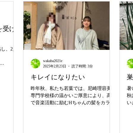
で行い、い
しながら、
た。 大
かなか寮が
を受け
、希望して
、忙しくも
うです。
し、2月
５人が受験
wakaba2021e
ました。
2025年2月23日
読了時間: 3分
びと、まだ
ad795_8537
持ちに寄り
キレイになりたい
pdf
ても目まぐ
昨年秋、私たち若葉では、尼崎理容美容
暑
始まって
専門学校様の温かいご厚意により、高校
秋
も少しずつ
で音楽活動に励むHちゃんの髪をカラー
い
たちも、そ
リングしていただく機会がございまし
い
た。大切なバンドコンテスト直前という
毎
タイミングで、校長先生のご配慮により
仕
講師の先生が時間を割いてくださり、H
の