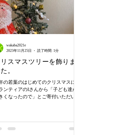
wakaba2021e
2023年11月25日
読了時間: 1分
クリスマスツリーを飾りま
した。
年の若葉のはじめてのクリスマスに、
ランティアのIさんから「子ども達が
きくなったので」とご寄付いただいた
のです。 Iさんの子どもたちが毎年楽
みにしていたんだろうなと思うと、あ
たかい気持ちになりながら飾りまし
...