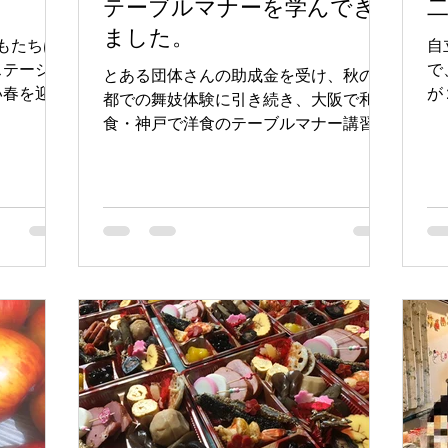
テーブルマナーを学んでき
ました。
もたちは
自
ステージに
で
とある団体さんの助成金を受け、秋の京
い春を迎え
が
都での舞妓体験に引き続き、大阪で和
ジに進む前
す
食・神戸で洋食のテーブルマナー講習会
は大人たち
の
をそれぞれ受けることができました。
ね！？」と
せ
あらかじめドレスコードを定め、ホテル
に
でのディナーにふさわしい身だしなみを
保
心掛けるように周知し、時間に余裕を持
って行動するように注意喚...