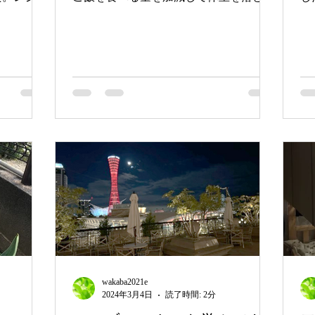
、思い出の
うとダイエットしている子、肌を出すた
た
子どもたち
めに毎日筋トレに励んでる子、それぞれ
ち
できるよう
に夏を楽しみにしているようです。 昨
現
来春に卒業
年は、東京ディズニー旅行をしたので、
「
今年も引けを取らない企...
て
wakaba2021e
2024年3月4日
読了時間: 2分