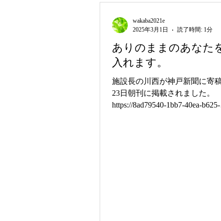
しを職員と一緒に泊まりがけ
ろいろなハプニングにも遭遇
wakaba2021e
2025年3月1日
読了時間: 1分
無事に新生活をスタートしまし
学院へ進学したＢさんは、な
ありのままのあなた
決まらずやきもきしましたが
入れます。
いた寮に無事入ることができ
充実した毎日を送っているよ
施設長の川西が神戸新聞に寄稿
若葉では、入所者６人のうち
23日朝刊に掲載されました。
生という昨年度後半を過ごし
https://8ad79540-1bb7-40ea-b625-
次々と進路が決まっていく喜
0fb27ccb21af.usrfiles.com/ugd/8
結果を待っている子どもの気
81d98d3c487da0decb3778f525ae.
添う日々が続き、職員にとっ
るしい毎日でした。 新年度が
２か月。新しく入所した二人
馴染み始め、進学した子ども
れぞれの生活リズムができ始