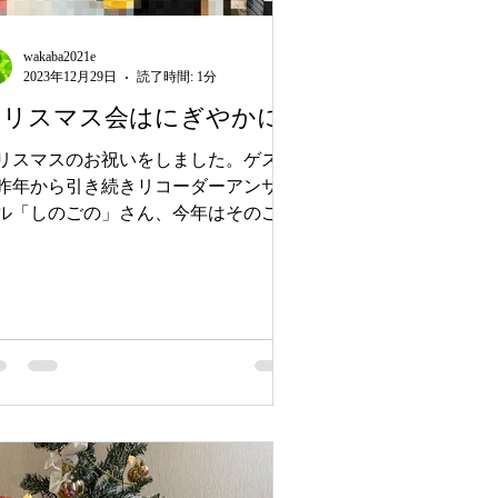
wakaba2021e
2023年12月29日
読了時間: 1分
クリスマス会はにぎやかに
リスマスのお祝いをしました。ゲスト
昨年から引き続きリコーダーアンサン
ル「しのごの」さん、今年はそのご縁
村上珠美先生に聖書のお話をしていた
きました。 「しのごの」さんには、
美歌などを合奏していただき、皆で歌
。聞いたことがある曲、ない曲を温か
柔らかい音のリコーダ...