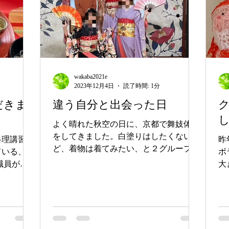
wakaba2021e
2023年12月4日
読了時間: 1分
だきま
違う自分と出会った日
よく晴れた秋空の日に、京都で舞妓体験
をしてきました。白塗りはしたくないけ
料理講習に
昨
ど、着物は着てみたい、と２グループに
ている、薬
ボ
分けて行ってきました。照れながらでし
職員が伺
大
たが、楽しそうに、好きな着物を選んで
ました。
も
京の街を散策しました。楽しい思い出が
も達が食べ
し
たくさんできた経験でした。...
っていて、
た
...
た。