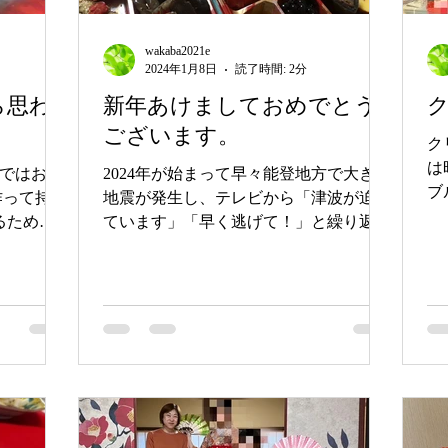
wakaba2021e
2024年1月8日
読了時間: 2分
ら思わ
新年あけましておめでとう
ございます。
ク
は
葉ではお弁
2024年が始まって早々能登地方で大きな
ブ
作って持た
地震が発生し、テレビから「津波が迫っ
で
るため、
ています」「早く逃げて！」と繰り返し
だ
は通学に時
叫ぶ声に心が痛む新年となりました。被
讃
い」と何
災された方々が迅速に必要な支援を受け
い
、強要もで
安心して日常生活に戻れるよう、心から
く
丈夫？」と
お祈り申し上げます。...